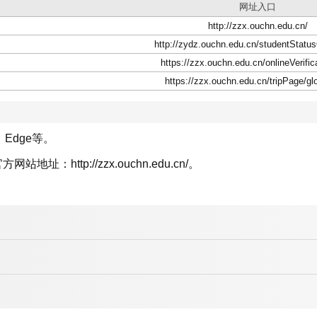
网址入口
http://zzx.ouchn.edu.cn/
http://zydz.ouchn.edu.cn/studentStatu
https://zzx.ouchn.edu.cn/onlineVerific
https://zzx.ouchn.edu.cn/tripPage/gl
、Edge等。
ttp://zzx.ouchn.edu.cn/。