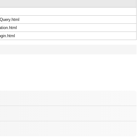
sQuery.html
ation.html
ogin.html