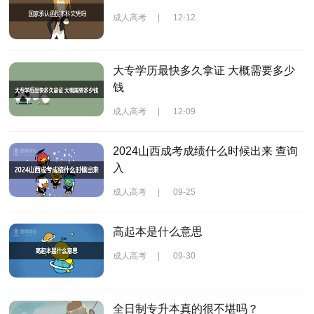
成人高考
|
12-12
大专学历最快多久拿证 大概需要多少
钱
成人高考
|
12-09
2024山西成考成绩什么时候出来 查询
入
成人高考
|
09-25
高起本是什么意思
成人高考
|
09-30
全日制专升本真的很不堪吗？