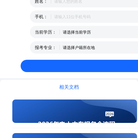
姓名：
手机：
当前学历：
报考专业：
相关文档