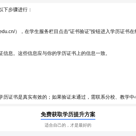
以下步骤进行：
hn.edu.cn/），在学生服务栏目点击“证书验证”按钮进入学历证
证信息。这些信息应与你的学历证书上的信息一致。
学历证书是真实有效的；如果验证未通过，需联系分校、教学中
免费获取学历提升方案
适合自己的，才是最好的