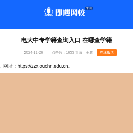
电大中专学籍查询入口 在哪查学籍
2024-11-26
点击数：
1633 责编：王鑫
在线报名
s://zzx.ouchn.edu.cn。