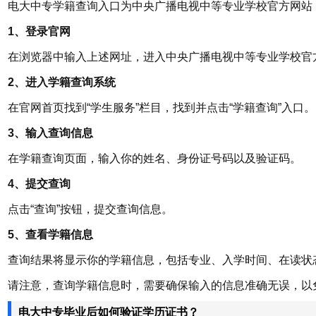
电大中专学籍查询入口为中央广播电视中等专业学校官方网站，网址：ht
1、登录官网
在浏览器中输入上述网址，进入中央广播电视中等专业学校官
2、进入学籍查询系统
在官网首页找到“学生服务”栏目，找到并点击“学籍查询”入口。
3、输入查询信息
在学籍查询页面，输入你的姓名、身份证号码以及验证码。
4、提交查询
点击“查询”按钮，提交查询信息。
5、查看学籍信息
查询结果将显示你的学籍信息，包括专业、入学时间、在读状
请注意，查询学籍信息时，需要确保输入的信息准确无误，以
电大中专毕业后如何验证学历证书？