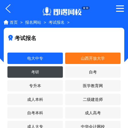
首页
>
报名网站
>
考试报名
>
考试报名
电大中专
山西开放大学
考研
自考
专升本
医学教育网
成人本科
二级建造师
自考本科
成人高考
成人大专
中华会计网校