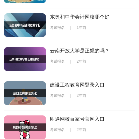
东奥和中华会计网校哪个好
考试报名
|
1年前
云南开放大学是正规的吗？
考试报名
|
2年前
建设工程教育网登录入口
考试报名
|
2年前
即遇网校百家号官网入口
考试报名
|
2年前