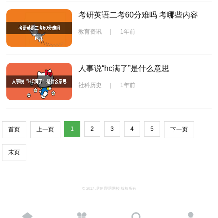
考研英语二考60分难吗 考哪些内容
教育资讯
|
1年前
人事说“hc满了”是什么意思
社科历史
|
1年前
1
2
3
4
5
首页
上一页
下一页
末页
© 2017-现在 即遇网校 版权所有